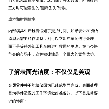
们可以完全控制规格。这消除了将工具设计外包给第
度
三方时可能发生的“翻译丢失”错误。
与
定
成本和时间效率
制
化
内部模具生产显着缩短了交货时间。如果设计在初始
3.2
原型后需要稍作调整，则可以立即在车间进行处理，
成
而不是等待外部工具车间进行数周的更改。在当今快
本
节奏的市场中，这种敏捷性是一个巨大的竞争优势。
和
时
间
了解表面光洁度：不仅仅是美观
效
率
金属零件并不能仅仅因为已经成型而完成。表面处理
4
是为零件适应其工作环境做好准备的。以下是最常要
了
求的饰面：
解