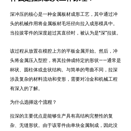
么
选
深冲压的核心是一种金属板材成形工艺，其中通过冲
择
头的机械作用将金属板材毛坯径向拉入成形模具中。
这
个
当拉拔零件的深度超过其直径时，被认为是“深”拉拔。
流
程？
该过程从放置在模腔上方的平板金属开始。然后，冲
2
头将金属压入型腔，将其拉伸成特定的形状——通常是
哪
杯状、圆柱体或盒状结构。与简单的弯曲不同，拉深
些
涉及复杂的材料流动和变形，需要对冶金和机械工程
材
料
有深入的了解。
最
为什么选择这个流程？
适
合
拉深的主要优点是能够生产具有高结构完整性的复
您
杂、无缝形状。由于该零件由单块金属制成，因此没
的