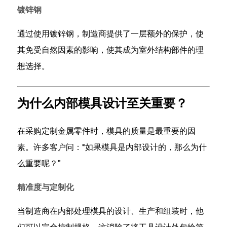
3
镀锌钢
为
什
通过使用镀锌钢，制造商提供了一层额外的保护，使
么
其免受自然因素的影响，使其成为室外结构部件的理
内
想选择。
部
模
具
为什么内部模具设计至关重要？
设
计
在采购定制金属零件时，模具的质量是最重要的因
至
素。许多客户问：“如果模具是内部设计的，那么为什
关
么重要呢？”
重
要？
精准度与定制化
3.1
精
当制造商在内部处理模具的设计、生产和组装时，他
准