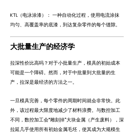
的
经
KTL（电泳涂漆）：
一种自动化过程，使用电流涂抹
济
均匀、高覆盖率的底漆，到达复杂零件的每个缝隙。
学
6
确
大批量生产的经济学
保
质
拉深性价比高吗？对于小批量生产，模具的初始成本
量
可能是一个障碍。然而，对于中批量到大批量的生
控
产，拉深是最经济的方法之一。
制
和
一旦模具完善，每个零件的周期时间就会非常快。此
尺
寸
外，该过程最大限度地减少了材料浪费。与数控加工
精
不同，数控加工会“雕刻掉”大块金属（产生废料），深
度
拉延几乎使用所有初始金属毛坯，使其成为大规模生
7