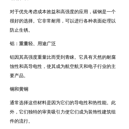
重
对于优先考虑成本效益和高强度的应用，碳钢是一个
量
很好的选择。它非常耐用，可以进行各种表面处理以
轻、
用
防止生锈。
途
铝：重量轻、用途广泛
广
泛
铝因其高强度重量比而受到青睐。它具有天然的耐腐
2.4
蚀性和高导电性，使其成为航空航天和电子行业的主
铜
要产品。
和
黄
铜和黄铜
铜
2.5
通常选择这些材料是因为它们的导电性和热性能。此
镀
外，它们独特的审美吸引力使它们成为装饰性建筑组
锌
件的流行。
钢