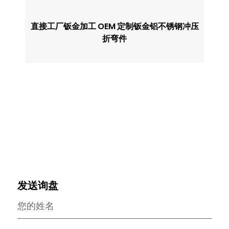
直接工厂钣金加工 OEM 定制钣金铝不锈钢冲压
钣
折弯件
发送询盘