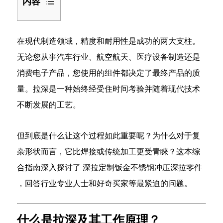
内容
1
什
在现代制造领域，精度和耐用性是成功的两大支柱。
么
无论您从事汽车行业、航空航天、医疗设备制造还是
是
消费电子产品，您使用的组件都决定了最终产品的质
拉
量。拉深是一种始终经受住时间考验并随着现代技术
深
及
不断发展的工艺。
其
工
但到底是什么让这个过程如此重要呢？为什么对于复
作
杂形状而言，它比焊接或传统加工更受青睐？这本综
原
合指南深入探讨了
深拉定制钣金不锈钢冲压深拉零件
理？
1.1
，回答行业专业人士和好奇买家等最紧迫的问题。
为
什
什么是拉深及其工作原理？