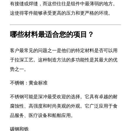
项
有接缝或焊缝，而这些往往是组件中最薄弱的地方。
目？
这使得零件能够承受更高的压力和更严格的环境。
2.1
不
哪些材料最适合您的项目？
锈
钢：
客户最常见的问题之一是他们的特定材料是否可以用
黄
金
于拉深工艺。这种制造方法的多功能性是其最大的优
标
势之一。
准
2.2
不锈钢：黄金标准
碳
不锈钢可能是深冲最受欢迎的选择。它具有卓越的耐
钢
腐蚀性、高强度和时尚美观的外观。它广泛应用于食
和
铁
品服务、医疗设备和船舶应用。
2.3
碳钢和铁
铝：