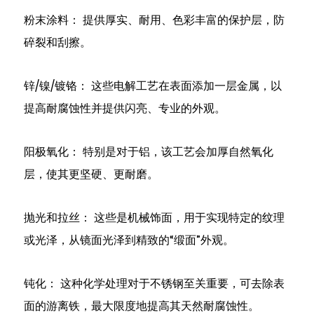
表
粉末涂料：
面
提供厚实、耐用、色彩丰富的保护层，防
光
碎裂和刮擦。
洁
度：
锌/镍/镀铬：
这些电解工艺在表面添加一层金属，以
不
提高耐腐蚀性并提供闪亮、专业的外观。
仅
仅
阳极氧化：
特别是对于铝，该工艺会加厚自然氧化
是
美
层，使其更坚硬、更耐磨。
观
5
抛光和拉丝：
这些是机械饰面，用于实现特定的纹理
大
或光泽，从镜面光泽到精致的“缎面”外观。
批
量
钝化：
这种化学处理对于不锈钢至关重要，可去除表
生
产
面的游离铁，最大限度地提高其天然耐腐蚀性。