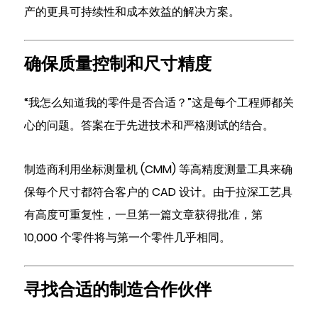
产的更具可持续性和成本效益的解决方案。
寻
找
合
确保质量控制和尺寸精度
适
的
“我怎么知道我的零件是否合适？”这是每个工程师都关
制
心的问题。答案在于先进技术和严格测试的结合。
造
合
制造商利用坐标测量机 (CMM) 等高精度测量工具来确
作
伙
保每个尺寸都符合客户的 CAD 设计。由于拉深工艺具
伴
有高度可重复性，一旦第一篇文章获得批准，第
7.1
10,000 个零件将与第一个零件几乎相同。
拉
深
的
寻找合适的制造合作伙伴
未